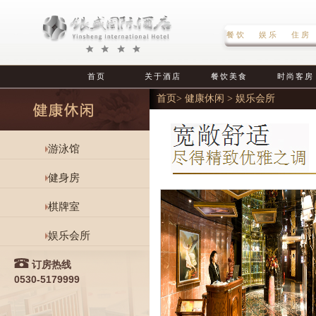
餐饮 娱乐 住
首页
关于酒店
餐饮美食
时尚客房
首页
>
健康休闲
>
娱乐会所
游泳馆
健身房
棋牌室
娱乐会所
订房热线
0530-5179999