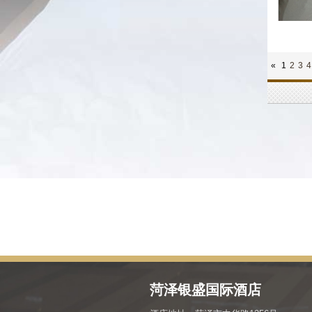
«
1
2
3
4
菏泽银盛国际酒店